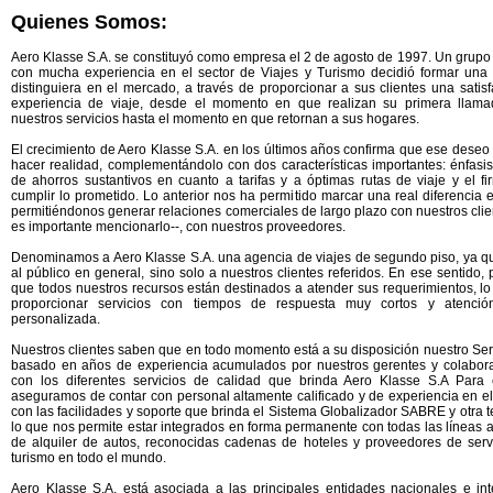
Quienes Somos:
Aero Klasse S.A. se constituyó como empresa el 2 de agosto de 1997. Un grupo
con mucha experiencia en el sector de Viajes y Turismo decidió formar un
distinguiera en el mercado, a través de proporcionar a sus clientes una satisfa
experiencia de viaje, desde el momento en que realizan su primera llamad
nuestros servicios hasta el momento en que retornan a sus hogares.
El crecimiento de Aero Klasse S.A. en los últimos años confirma que ese dese
hacer realidad, complementándolo con dos características importantes: énfasi
de ahorros sustantivos en cuanto a tarifas y a óptimas rutas de viaje y el f
cumplir lo prometido. Lo anterior nos ha permitido marcar una real diferencia e
permitiéndonos generar relaciones comerciales de largo plazo con nuestros clien
es importante mencionarlo--, con nuestros proveedores.
Denominamos a Aero Klasse S.A. una agencia de viajes de segundo piso, ya 
al público en general, sino solo a nuestros clientes referidos. En ese sentido
que todos nuestros recursos están destinados a atender sus requerimientos, l
proporcionar servicios con tiempos de respuesta muy cortos y atenció
personalizada.
Nuestros clientes saben que en todo momento está a su disposición nuestro Ser
basado en años de experiencia acumulados por nuestros gerentes y colabor
con los diferentes servicios de calidad que brinda Aero Klasse S.A Para 
aseguramos de contar con personal altamente calificado y de experiencia en el
con las facilidades y soporte que brinda el Sistema Globalizador SABRE y otra te
lo que nos permite estar integrados en forma permanente con todas las líneas
de alquiler de autos, reconocidas cadenas de hoteles y proveedores de servi
turismo en todo el mundo.
Aero Klasse S.A. está asociada a las principales entidades nacionales e int