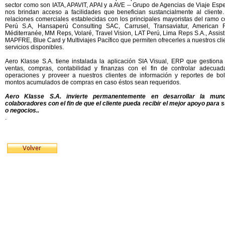
sector como son IATA, APAVIT, APAI y a AVE -- Grupo de Agencias de Viaje Espe
nos brindan acceso a facilidades que benefician sustancialmente al cliente.
relaciones comerciales establecidas con los principales mayoristas del ramo 
Perú S.A, Hansaperú Consulting SAC, Carrusel, Transaviatur, American 
Méditerranée, MM Reps, Volaré, Travel Vision, LAT Perú, Lima Reps S.A., Assist
MAPFRE, Blue Card y Multiviajes Pacífico que permiten ofrecerles a nuestros cli
servicios disponibles.
Aero Klasse S.A. tiene instalada la aplicación SIA Visual, ERP que gestiona
ventas, compras, contabilidad y finanzas con el fin de controlar adecua
operaciones y proveer a nuestros clientes de información y reportes de bole
montos acumulados de compras en caso éstos sean requeridos.
Aero Klasse S.A. invierte permanentemente en desarrollar la mun
colaboradores con el fin de que el cliente pueda recibir el mejor apoyo para s
o negocios..
.