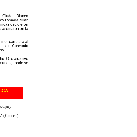
a Ciudad Blanca
a llamada sillar.
 incas decidieron
e asentaron en la
.
 por carretera al
ales, el Convento
sa.
hu. Otro atractivo
 mundo, donde se
LCA
equipa y
(Pernocte)