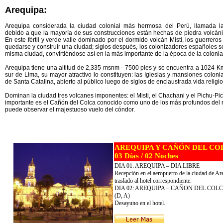
Arequipa
:
Arequipa considerada la ciudad colonial más hermosa del Perú, llamada l
debido a que la mayoría de sus construcciones están hechas de piedra volcánic
En este fértil y verde valle dominado por el dormido volcán Misti, los guerreros
quedarse y construir una ciudad; siglos después, los colonizadores españoles s
misma ciudad, convirtiéndose así en la más importante de la época de la colonia
Arequipa tiene una altitud de 2,335 msnm - 7500 pies y se encuentra a 1024 Km
sur de Lima, su mayor atractivo lo constituyen: las Iglesias y mansiones coloni
de Santa Catalina, abierto al público luego de siglos de enclaustrada vida religio
Dominan la ciudad tres volcanes imponentes: el Misti, el Chachani y el Pichu-Pic
importante es el Cañón del Colca conocido como uno de los más profundos del
puede observar el majestuoso vuelo del cóndor.
AREQUIPA Y CAÑÓN DEL CO
03 Días / 02 Noches
DIA 01: AREQUIPA – DIA LIBRE
Recepción en el aeropuerto de la ciudad de Ar
traslado al hotel correspondiente.
DIA 02: AREQUIPA – CAÑON DEL COLCA 
(D, A)
Desayuno en el hotel.