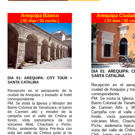
Arequipa Básico
Arequipa Ciudad
( 02 días / 01 noche )
( 03 días / 02 no
DIA 01: AREQUIPA: 
SANTA CATALINA
DIA 01: AREQUIPA: CITY TOUR +
SANTA CATALINA
Recepción en el aero
ciudad de Arequipa y tra
Recepción en el aeropuerto de la
correspondiente.
ciudad de Arequipa y traslado al hotel
PM: Se visita la Iglesia
correspondiente.
Barrio Colonial de Yanahu
PM: Se visita la Iglesia y Mirador del
de Carmen Alto y Mi
Barrio Colonial de Yanahuara, el barrio
de Carmen alto y mirador de la
Campiña con el valle d
campiña con el valle de Chilina al
fondo, vista panorá
fondo, vista panorámica de los
volcanes Misti, Chach
volcanes Misti, Chachani y Pichu-
Pichu, andenería típica
Pichu, andenería típica Pre-Inca con
vista del valle de Chilin
vista del valle de Chilina junto al río
Chili, luego se visita