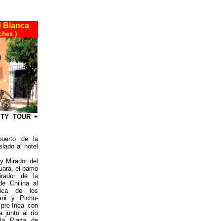
 Blanca
ches )
CITY TOUR +
puerto de la
slado al hotel
 y Mirador del
ara, el barrio
rador de la
e Chilina al
mica de los
ani y Pichu-
 pre-Inca con
a junto al río
 la Plaza de